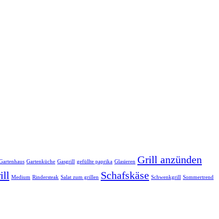
Grill anzünden
Gartenhaus
Gartenküche
Gasgrill
gefüllte paprika
Glasieren
ill
Schafskäse
Medium
Rindersteak
Salat zum grillen
Schwenkgrill
Sommertrend