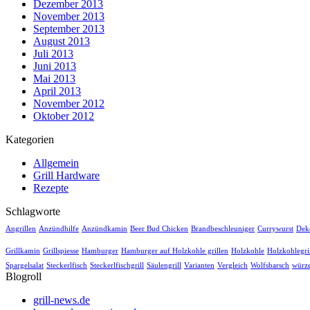
Dezember 2013
November 2013
September 2013
August 2013
Juli 2013
Juni 2013
Mai 2013
April 2013
November 2012
Oktober 2012
Kategorien
Allgemein
Grill Hardware
Rezepte
Schlagworte
Angrillen
Anzündhilfe
Anzündkamin
Beer Bud Chicken
Brandbeschleuniger
Currywurst
Dek
Grillkamin
Grillspiesse
Hamburger
Hamburger auf Holzkohle grillen
Holzkohle
Holzkohlegri
Spargelsalat
Steckerlfisch
Steckerlfischgrill
Säulengrill
Varianten
Vergleich
Wolfsbarsch
würz
Blogroll
grill-news.de