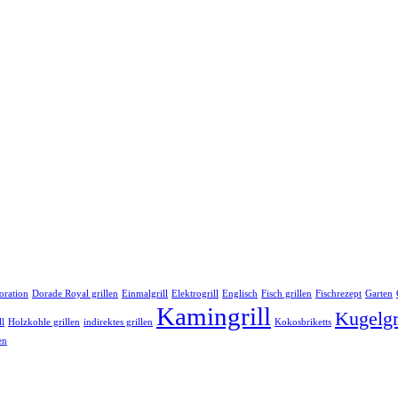
oration
Dorade Royal grillen
Einmalgrill
Elektrogrill
Englisch
Fisch grillen
Fischrezept
Garten
Kamingrill
Kugelgr
ll
Holzkohle grillen
indirektes grillen
Kokosbriketts
en