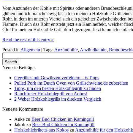
Vom Anzünden der Kohle mit Spiritus oder anderen Brandbeschleunige
glühen und ich brauche ewig bis ich in meinem Holzkohle Grill eine 
Rohr, in dem im unteren Viertel sich ein gelochter Zwischenboden befi
Flamme. Durch das Rohr entsteht jetzt ein Kamineffekt, welcher frisc
Glut für meinen Holzkohle Grill durchgezogen. Jetzt kann ich einfach
Read the rest of this entry »
Posted in
Allgemein
| Tags:
Anzündhilfe
,
Anzündkamin
,
Brandbeschl
Neueste Beiträge
Gegrilltes mit Gewürzen verfeinern – 6 Tipps
Pulled Pork im Dutch Oven von Grillschweine.de zubereiten
Tipps, um den besten Holzkohlegrill zu finden
Rauchfreier Holzkohlegrill von Aobosi
2 Weber Holzkohlegrills im direkten Vergleich
Neueste Kommentare
Anke
zu
Beer Bud Chicken im Kamingrill
Jakob
zu
Beer Bud Chicken im Kamingrill
Holzkohlebriketts aus Kokos
zu
Anzündhilfe für den Holzkohle