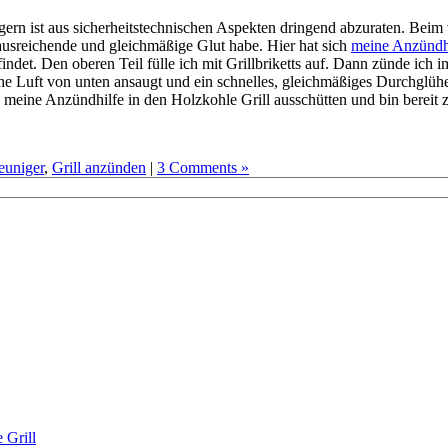
rn ist aus sicherheitstechnischen Aspekten dringend abzuraten. Beim
ausreichende und gleichmäßige Glut habe. Hier hat sich
meine Anzündh
ndet. Den oberen Teil fülle ich mit Grillbriketts auf. Dann zünde ich i
he Luft von unten ansaugt und ein schnelles, gleichmäßiges Durchglühe
 meine Anzündhilfe in den Holzkohle Grill ausschütten und bin bereit 
euniger
,
Grill anzünden
|
3 Comments »
 Grill