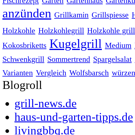
Fischrezept
Garten
Gartenhaus
Gartenk
anzünden
Grillkamin
Grillspiesse
Holzkohle
Holzkohlegrill
Holzkohle gril
Kugelgrill
Kokosbriketts
Medium
Schwenkgrill
Sommertrend
Spargelsalat
Varianten
Vergleich
Wolfsbarsch
würze
Blogroll
grill-news.de
haus-und-garten-tipps.de
livingbbq.de