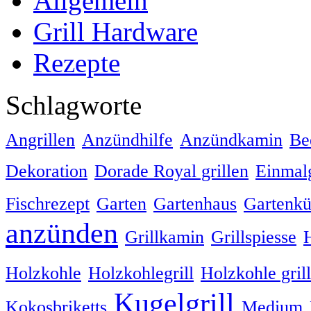
Allgemein
Grill Hardware
Rezepte
Schlagworte
Angrillen
Anzündhilfe
Anzündkamin
Be
Dekoration
Dorade Royal grillen
Einmalg
Fischrezept
Garten
Gartenhaus
Gartenk
anzünden
Grillkamin
Grillspiesse
Holzkohle
Holzkohlegrill
Holzkohle gril
Kugelgrill
Kokosbriketts
Medium