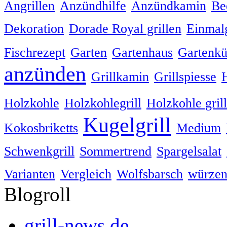
Angrillen
Anzündhilfe
Anzündkamin
Be
Dekoration
Dorade Royal grillen
Einmalg
Fischrezept
Garten
Gartenhaus
Gartenk
anzünden
Grillkamin
Grillspiesse
Holzkohle
Holzkohlegrill
Holzkohle gril
Kugelgrill
Kokosbriketts
Medium
Schwenkgrill
Sommertrend
Spargelsalat
Varianten
Vergleich
Wolfsbarsch
würze
Blogroll
grill-news.de